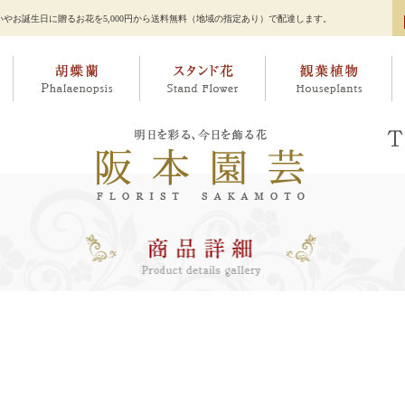
やお誕生日に贈るお花を5,000円から送料無料（地域の指定あり）で配達します。