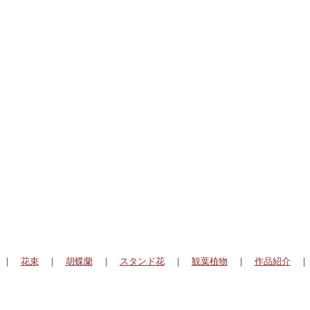
｜
花束
｜
胡蝶蘭
｜
スタンド花
｜
観葉植物
｜
作品紹介