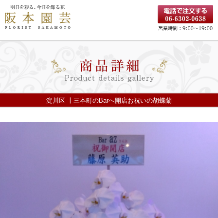
淀川区 十三本町のBarへ開店お祝いの胡蝶蘭