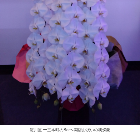
淀川区 十三本町のBarへ開店お祝いの胡蝶蘭