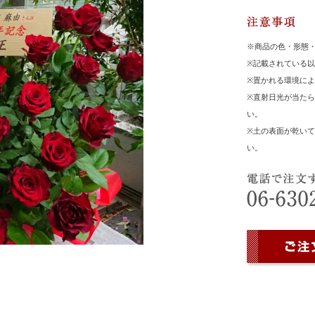
※商品の色・形態
※記載されている
※置かれる環境に
※直射日光が当た
い。
※土の表面が乾い
い。